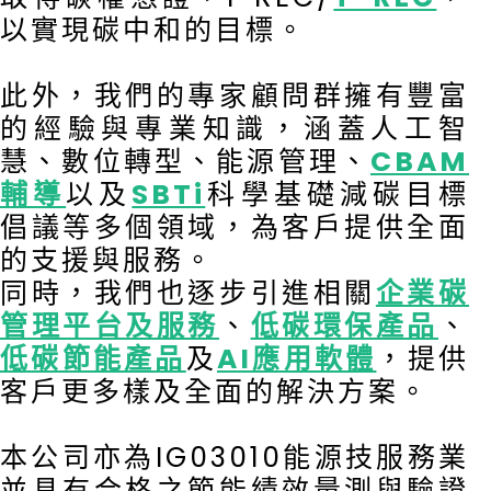
以實現碳中和的目標。
此外，我們的專家顧問群擁有豐富
的經驗與專業知識，涵蓋人工智
慧、數位轉型、能源管理、
CBAM
輔導
以及
SBTi
科學基礎減碳目標
倡議等多個領域，為客戶提供全面
的支援與服務。
同時，我們也逐步引進相關
企業碳
管理平台及服務
、
低碳環保產品
、
低碳節能產品
及
AI應用軟體
，提供
客戶更多樣及全面的解決方案。
本公司亦為IG03010能源技服務業
並具有合格之節能績效量測與驗證