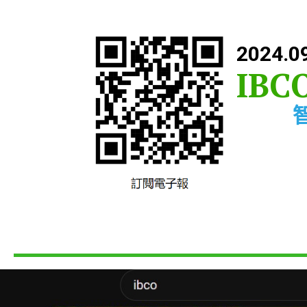
2024.0
IBC