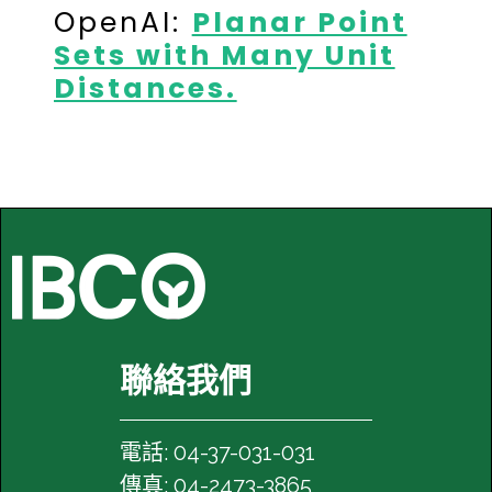
OpenAI:
Planar Point
Sets with Many Unit
Distances.
聯絡我們
電話: 04-37-031-031
傳真: 04-2473-3865