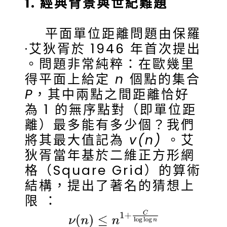
1. 經典背景與世紀難題
平面單位距離問題由保羅
·艾狄胥於 1946 年首次提出
。問題非常純粹：在歐幾里
得平面上給定
n
個點的集合
P
，其中兩點之間距離恰好
為 1 的無序點對（即單位距
離）最多能有多少個？我們
將其最大值記為
v(n)
。艾
狄胥當年基於二維正方形網
格（Square Grid）的算術
結構，提出了著名的猜想上
限 ：