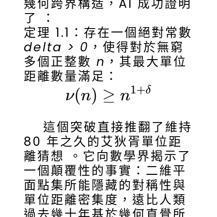
幾何跨界構造，AI 成功證明
了 ：
定理 1.1：存在一個絕對常數
delta > 0
，使得對於無窮
多個正整數
n
，其最大單位
距離數量滿足：
這個突破直接推翻了維持
80 年之久的艾狄胥單位距
離猜想 。它向數學界揭示了
一個顛覆性的事實：二維平
面點集所能隱藏的對稱性與
單位距離密集度，遠比人類
過去幾十年基於幾何直覺所