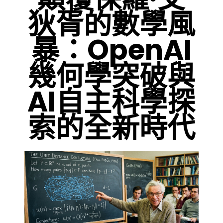
狄胥的數學風
暴：OpenAI
幾何學突破與
AI自主科學探
索的全新時代