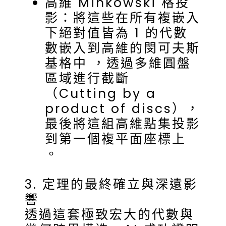
高維 Minkowski 格投
影：將這些在所有複嵌入
下絕對值皆為 1 的代數
數嵌入到高維的閔可夫斯
基格中 ，透過多維圓盤
區域進行截斷
（Cutting by a
product of discs），
最後將這組高維點集投影
到第一個複平面座標上
。
3. 定理的最終確立與深遠影
響
透過這套極致宏大的代數與