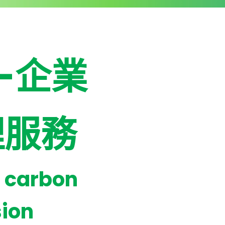
-企業
理服務
 carbon
ion