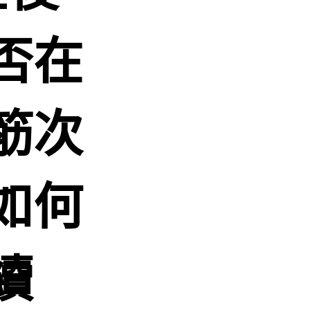
否在
筋次
如何
續