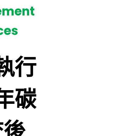
ement
ces
執行
年碳
查後